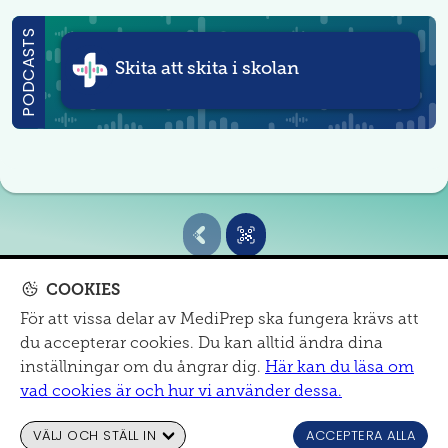
PODCASTS
Skita att skita i skolan
COOKIES
För att vissa delar av MediPrep ska fungera krävs att
MITT SJUKHUS
du accepterar cookies. Du kan alltid ändra dina
Om oss
|
mail@mediprep.se
|
Informationsmaterial
inställningar om du ångrar dig.
Här kan du läsa om
Cookies och dataskydd
|
Tillgänglighet
vad cookies är och hur vi använder dessa.
VÄLJ OCH STÄLL IN
ACCEPTERA ALLA
© MediPrep
2026