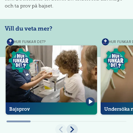
och ta prov på bajset.
Vill du veta mer?
HUR FUNKAR DET?
HUR FUNKAR 
MediPrep
MediPrep
Bajsprov
Undersöka 