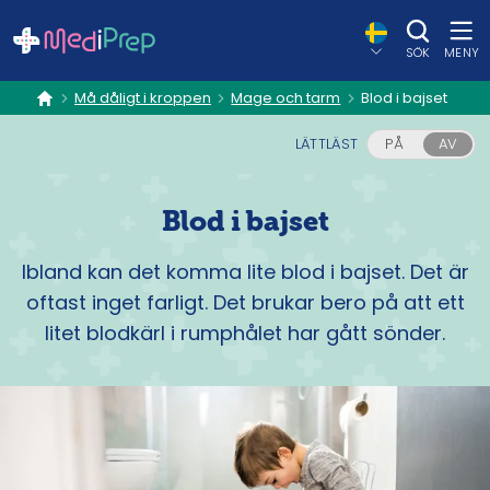
SÖK
MENY
Må dåligt i kroppen
Mage och tarm
Blod i bajset
hem
LÄTTLÄST
PÅ
AV
Blod i bajset
Ibland kan det komma lite blod i bajset. Det är
oftast inget farligt. Det brukar bero på att ett
litet blodkärl i rumphålet har gått sönder.