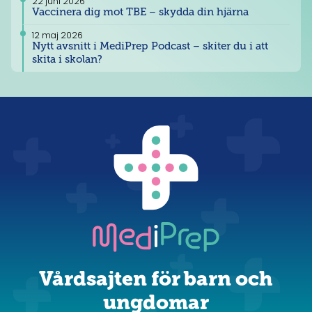
blodprov
få
v
22 juni 2026
Vaccinera dig mot TBE – skydda din hjärna
i
en
-
armvecket!
salva
d
12 maj 2026
Nytt avsnitt i MediPrep Podcast – skiter du i att
som
ä
skita i skolan?
trollar
d
bort
h
känseln
G
i
at
huden.
k
Man
til
brukar
L
säga
d
att
m
huden
p
blir
Me
bedövad.
M
Vårdsajten för barn och
e
ungdomar