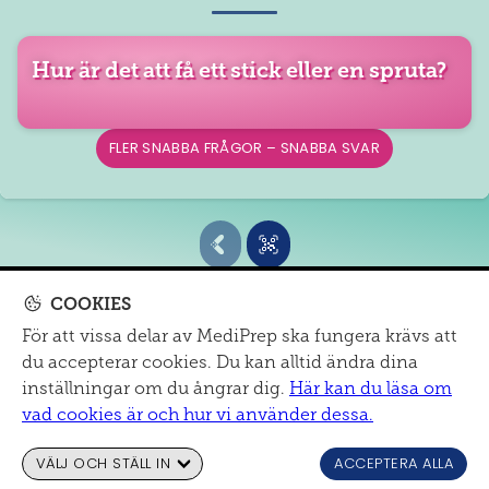
Snabba
Hur är det att få ett stick eller en spruta?
frågor
–
snabba
FLER
SNABBA FRÅGOR – SNABBA SVAR
svar
COOKIES
För att vissa delar av MediPrep ska fungera krävs att
MITT SJUKHUS
du accepterar cookies. Du kan alltid ändra dina
Om oss
|
mail@mediprep.se
|
Informationsmaterial
inställningar om du ångrar dig.
Här kan du läsa om
Cookies och dataskydd
|
Tillgänglighet
vad cookies är och hur vi använder dessa.
VÄLJ OCH STÄLL IN
ACCEPTERA ALLA
© MediPrep
2026