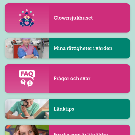
Clownsjukhuset
Mina rättigheter i vården
Frågor och svar
Länktips
För dig som är lite äldre