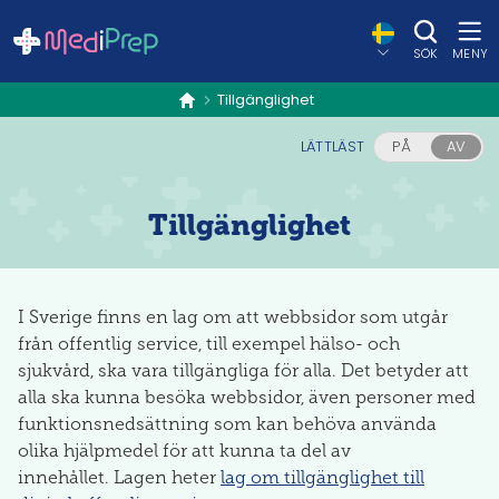
SÖK
MENY
Tillgänglighet
hem
LÄTTLÄST
PÅ
AV
Tillgänglighet
I Sverige finns en lag om att webbsidor som utgår
från offentlig service, till exempel hälso- och
sjukvård, ska vara tillgängliga för alla. Det betyder att
alla ska kunna besöka webbsidor, även personer med
funktionsnedsättning som kan behöva använda
olika hjälpmedel för att kunna ta del av
innehållet. Lagen heter
lag om tillgänglighet till