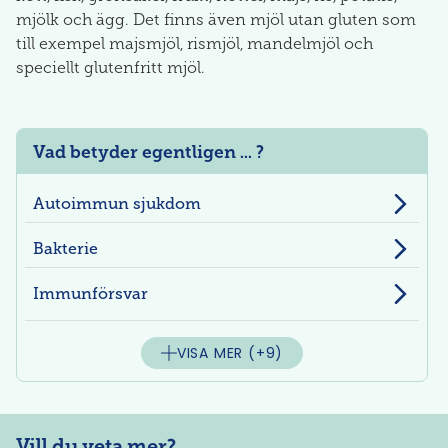
mjölk och ägg. Det finns även mjöl utan gluten som
till exempel majsmjöl, rismjöl, mandelmjöl och
speciellt glutenfritt mjöl.
Vad betyder egentligen ... ?
Autoimmun sjukdom
Bakterie
Immunförsvar
VISA MER
(+9)
Vill du veta mer?