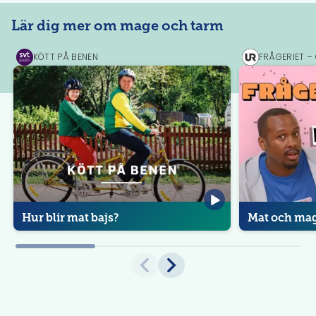
Lär dig mer om mage och tarm
KÖTT PÅ BENEN
FRÅGERIET –
SVT
UR
Play
Play
Hur blir mat bajs?
Mat och ma