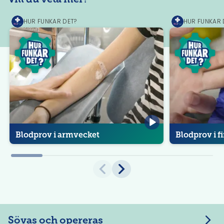
HUR FUNKAR DET?
HUR FUNKAR 
MediPrep
MediPrep
Blodprov i armvecket
Blodprov i f
Sövas och opereras