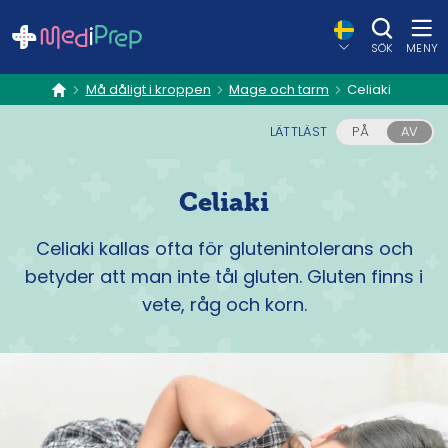
SÖK
MENY
Må dåligt i kroppen
Mage och tarm
Celiaki
hem
LÄTTLÄST
PÅ
AV
Celiaki
Celiaki kallas ofta för glutenintolerans och
betyder att man inte tål gluten. Gluten finns i
vete, råg och korn.