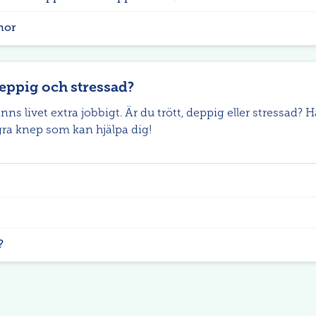
mor
deppig och stressad?
nns livet extra jobbigt. Är du trött, deppig eller stressad? H
gra knep som kan hjälpa dig!
?