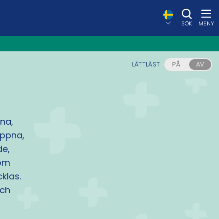
SÖK
MENY
LÄTTLÄST
PÅ
AV
rna,
öppna,
de,
som
klas.
och