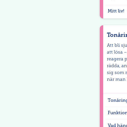
Mitt liv!
Tonåri
Att bli 
att lösa 
reagera p
rädda, an
sig som m
när man 
Tonåring
Funktio
Vad händ