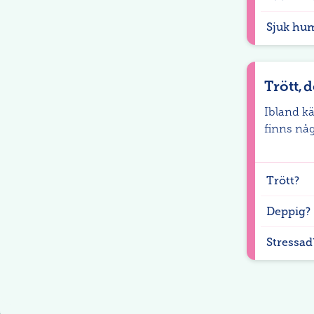
Sjuk hu
Trött, 
Ibland kä
finns nå
Trött?
Deppig?
Stressad