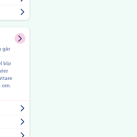
m går
 blir
uter
ättare
d om.