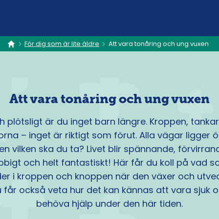
För dig som är lite äldre
Att vara tonåring och ung vuxen
hem
Att vara tonåring och ung vuxen
 plötsligt är du inget barn längre. Kroppen, tanka
orna – inget är riktigt som förut. Alla vägar ligger 
n vilken ska du ta? Livet blir spännande, förvirran
bbigt och helt fantastiskt! Här får du koll på vad 
er i kroppen och knoppen när den växer och utvec
 får också veta hur det kan kännas att vara sjuk 
behöva hjälp under den här tiden.