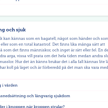
ng och sjuk
sjuk kan kännas som en bagatell, något som händer och so
– eller som en total katastrof. Det finns lika många sätt att
å som det finns människor, och inget är rätt eller fel. En del
dra arga, vissa vill prata om det hela tiden medan andra sl
usslor. Hur det än känns brukar det i alla fall kännas lite l
har koll på läget och är förberedd på det man ska vara me
 i vården
nsnedsättning och långvarig sjukdom
er i knoppen när kroppen strular?