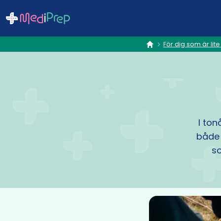
För dig som är lite
hem
I ton
både 
so