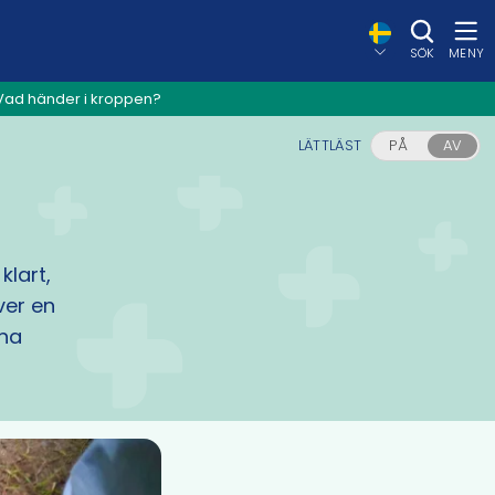
SÖK
MENY
Vad händer i kroppen?
LÄTTLÄST
PÅ
AV
klart,
ver en
 ha