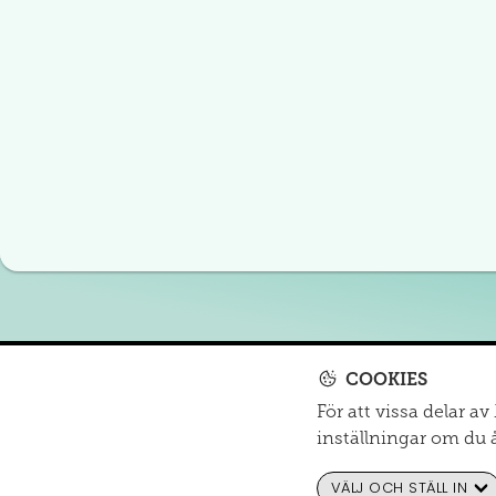
COOKIES
För att vissa delar a
MITT SJUKHUS
inställningar om du 
Om oss
|
mail@mediprep.se
|
Informationsmaterial
VÄLJ OCH STÄLL IN