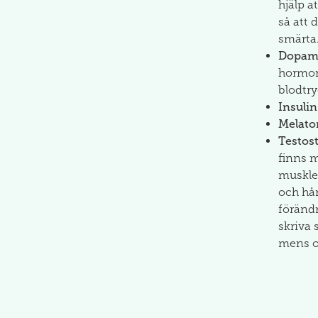
hjälp a
så att 
smärta
Dopami
hormone
blodtry
Insulin
Melato
Testos
finns m
muskler
och hår
förändr
skriva 
mens o