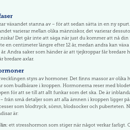
 faser
rkar växandet stanna av – för att sedan sätta in en ny spurt
ndet varierar mellan olika människor, det varierar dessu
ka! Det går inte att säga när just du kommer att nå din f
inte en centimeter längre efter 12 år, medan andra kan växa t
 år. Andra saker som händer är att tjejkroppar får bredare h
år bredare axlar.
hormoner
vecklingen styrs av hormoner. Det finns massor av olika 
r som budbärare i kroppen. Hormonerna reser med blodet t
pen för att se till att allt funkar som det ska. De är inblanda
 från små detaljer som att alla ämnen i kroppen ligger på 
rocesser som blodtryck, sömn, blodsocker och puberteten. 
isar är:
lin:
ett stresshormon som stiger när något verkar farligt. C