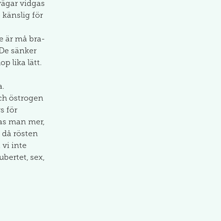
tvägar vidgas
 känslig för
e är må bra-
 De sänker
p lika lätt.
a.
och östrogen
s för
tas man mer,
, då rösten
vi inte
ubertet, sex,