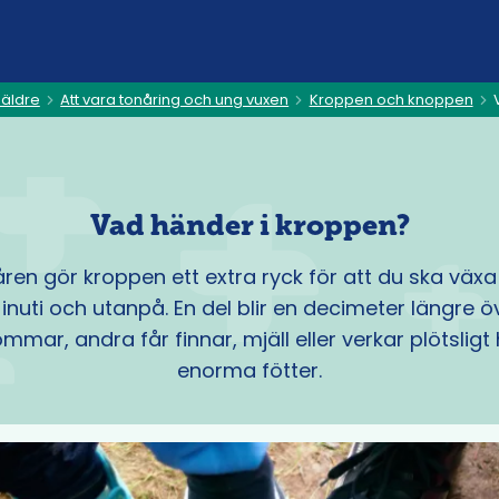
 äldre
Att vara tonåring och ung vuxen
Kroppen och knoppen
Vad händer i kroppen?
åren gör kroppen ett extra ryck för att du ska växa 
inuti och utanpå. En del blir en decimeter längre ö
mmar, andra får finnar, mjäll eller verkar plötsligt
enorma fötter.