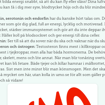
tt bilda energi snabbt, så att du kan fly eller slåss! Dina luf
du kan få i dig mer syre, blodtrycket höjs och du blir mindre
.
n, serotonin och endorfin
har du kanske hört talas om. D
r som gör dig glad, full av energi, lycklig och motiverad.
cket, stärker immunsystemet och gör att du inte deppar iho
:
Håller koll på blodsockret och ger energi till dina celler.
nin:
Ser till så att du sover när du ska och vaknar när du sk
teron och östrogen:
Testosteron finns mest i killkroppar 
est i tjejkroppar, men alla har båda hormonerna. De behöv
, skelett, mens och lite annat. När man blir tonåring svet
et kan bli fetare. Både tjejer och killar hamnar i målbrottet
as. Sist men inte minst blir man könsmogen. Men det ska 
så mycket om här, utan kolla in umo.se för allt som gäller p
ch så vidare!