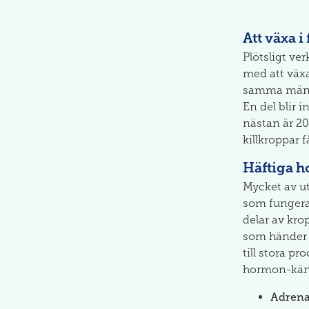
Att växa i
Plötsligt ve
med att växa
samma männis
En del blir 
nästan är 20
killkroppar f
Häftiga 
Mycket av ut
som fungera
delar av krop
som händer –
till stora p
hormon-känd
Adrena