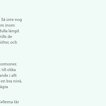
. Så inte nog
tom inom
ulla längd.
ills de
öfter, och
hormoner,
ill olika
nde i allt
en bra nivå,
Några
ellerna får