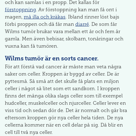
och kan samlas i en propp. Det kallas för
förstoppning
. Av förstoppning kan man få ont i
magen,
må illa och kräkas
. Ibland rinner löst bajs
förbi proppen och då får man
diarré
. De som får
Wilms tumör brukar vara mellan ett år och fem år
gamla. Men även bebisar, skolbarn, tonåringar och
vuxna kan få tumören.
Wilms tumör är en sorts cancer.
För att förstå vad cancer är måste man veta några
saker om celler. Kroppen är byggd av celler. De är
pyttesmå. Så små att det skulle få plats en miljon
celler i något så litet som ett sandkorn. I kroppen
finns det många olika slags celler som till exempel
hudceller, muskelceller och njurceller. Celler lever en
viss tid och sedan dör de. Det är normalt och går bra
eftersom kroppen gör nya celler hela tiden. De nya
cellerna kommer när en cell delar på sig. Då blir en
cell till två nya celler.