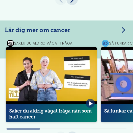
Lär dig mer om cancer
SAKER DU ALDRIG VÅGAT FRÅGA
SÅ FUNKAR 
Tänk
Barncancerfon
till
Saker du aldrig vågat fråga nån som
Så funkar c
haft cancer