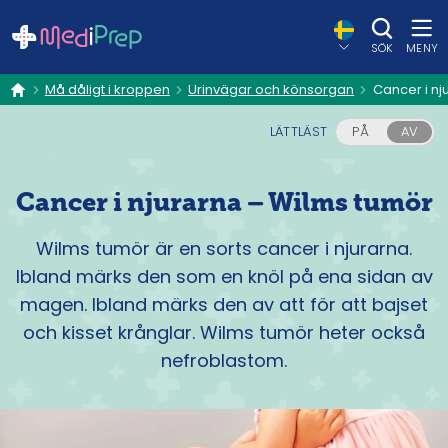
SÖK
MENY
Må dåligt i kroppen
Urinvägar och könsorgan
Cancer i nj
hem
LÄTTLÄST
PÅ
AV
Cancer i njurarna – Wilms tumör
Wilms tumör är en sorts cancer i njurarna.
Ibland märks den som en knöl på ena sidan av
magen. Ibland märks den av att för att bajset
och kisset krånglar. Wilms tumör heter också
nefroblastom.