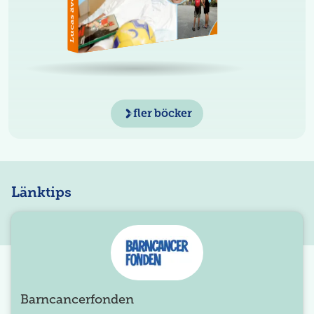
Lucas äventyr
fler böcker
Länktips
Barncancerfonden