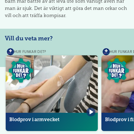
barn mår bättre av att leva lite som vanligt även när
man är sjuk. Det är viktigt att göra det man orkar och
vill och att träffa kompisar.
Vill du veta mer?
HUR FUNKAR DET?
HUR FUNKAR 
MediPrep
MediPrep
Blodprov i armvecket
Blodprov i f