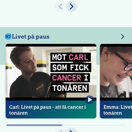
Livet på paus
B
a
LIVET PÅ PAUS
LIVET PÅ PAU
Barncancerfonden
Barncancerfon
r
n
c
a
n
c
e
r
f
o
n
Carl: Livet på paus - att få cancer i
Emma: Livet 
d
e
tonåren
tonåren
n