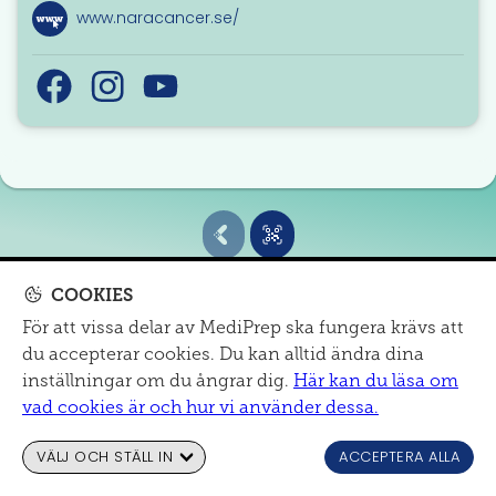
www.naracancer.se/
COOKIES
För att vissa delar av MediPrep ska fungera krävs att
MITT SJUKHUS
du accepterar cookies. Du kan alltid ändra dina
Om oss
|
mail@mediprep.se
|
Informationsmaterial
inställningar om du ångrar dig.
Här kan du läsa om
Cookies och dataskydd
|
Tillgänglighet
vad cookies är och hur vi använder dessa.
VÄLJ OCH STÄLL IN
ACCEPTERA ALLA
© MediPrep
2026