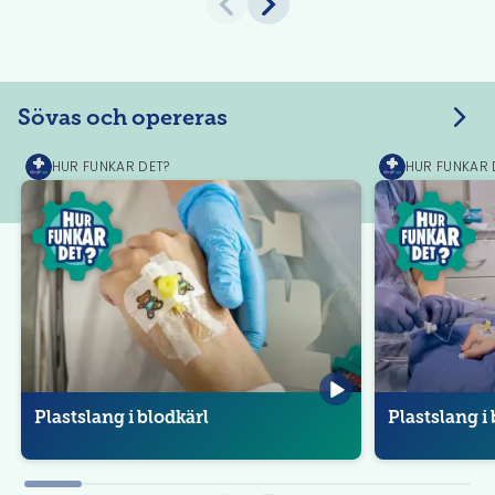
Sövas och opereras
HUR FUNKAR DET?
HUR FUNKAR 
MediPrep
MediPrep
Plastslang i blodkärl
Plastslang i