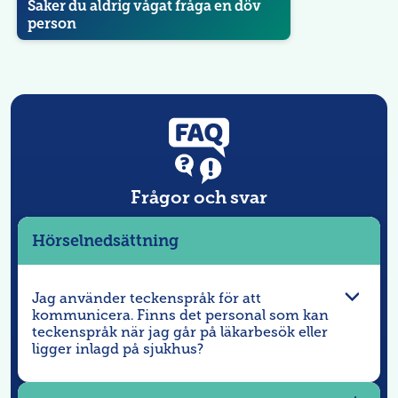
Saker du aldrig vågat fråga en döv
n
person
g
Frågor och svar
Hörselnedsättning
Jag använder teckenspråk för att
kommunicera. Finns det personal som kan
teckenspråk när jag går på läkarbesök eller
ligger inlagd på sjukhus?