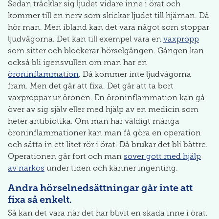
Sedan tråcklar sig ljudet vidare inne i örat och
kommer till en nerv som skickar ljudet till hjärnan. Då
hör man. Men ibland kan det vara något som stoppar
ljudvågorna. Det kan till exempel vara en
vaxpropp
som sitter och blockerar hörselgången. Gången kan
också bli igensvullen om man har en
öroninflammation
. Då kommer inte ljudvågorna
fram. Men det går att fixa. Det går att ta bort
vaxproppar ur öronen. En öroninflammation kan gå
över av sig själv eller med hjälp av en medicin som
heter antibiotika. Om man har väldigt många
öroninflammationer kan man få göra en operation
och sätta in ett litet rör i örat. Då brukar det bli bättre.
Operationen går fort och man
sover gott med hjälp
av narkos
under tiden och känner ingenting.
Andra hörselnedsättningar går inte att
fixa så enkelt.
Så kan det vara när det har blivit en skada inne i örat.