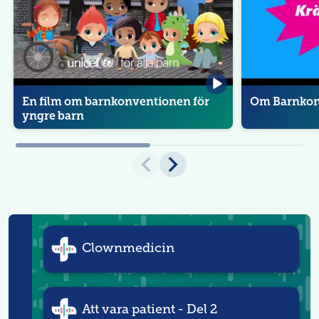
F
S
v
e
r
i
g
e
En film om barnkonventionen för
Om Barnkon
yngre barn
Clownmedicin
Att vara patient - Del 2