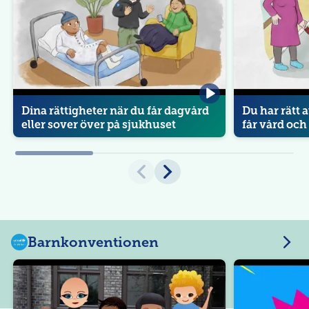
Dina rättigheter när du får dagvård
Du har rätt a
eller sover över på sjukhuset
får vård oc
Barnkonventionen
U
N
BARNKONVENTIONEN
BARNKONVEN
UNICEF
UNICEF
I
Sverige
Sverige
C
E