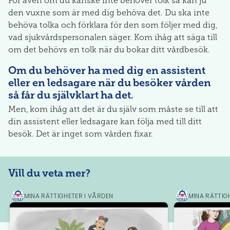
För även om du kanske inte behöver tolk så kan ju
den vuxne som är med dig behöva det. Du ska inte
behöva tolka och förklara för den som följer med dig,
vad sjukvårdspersonalen säger. Kom ihåg att säga till
om det behövs en tolk när du bokar ditt vårdbesök.
Om du behöver ha med dig en assistent
eller en ledsagare när du besöker vården
så får du självklart ha det.
Men, kom ihåg att det är du själv som måste se till att
din assistent eller ledsagare kan följa med till ditt
besök. Det är inget som vården fixar.
Vill du veta mer?
MINA RÄTTIGHETER I VÅRDEN
MINA RÄTTIG
NOBAB
NOBAB