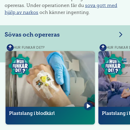
opereras. Under operationen får du
sova gott med
hjälp av narkos
och känner ingenting.
Sövas och opereras
HUR FUNKAR DET?
HUR FUNKAR 
MediPrep
MediPrep
Plastslang i blodkärl
Plastslang i