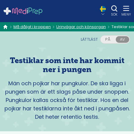
SÖK
MENY
Må dåligt i kroppen
Urinvägar och könsorgan
Testiklar s
hem
LÄTTLÄST
PÅ
AV
Testiklar som inte har kommit
ner i pungen
Män och pojkar har pungkulor. De ska ligga i
pungen som är ett slags påse under snoppen.
Pungkulor kallas också för testiklar. Hos en del
pojkar har testiklarna inte åkt ned i pungpåsen.
Det heter retentio testis.