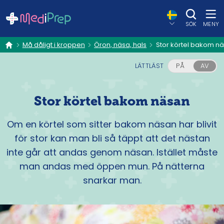
SÖK
MENY
Må dåligt i kroppen
Öron, näsa, hals
Stor körtel bakom n
hem
LÄTTLÄST
PÅ
AV
Stor körtel bakom näsan
Om en körtel som sitter bakom näsan har blivit
för stor kan man bli så täppt att det nästan
inte går att andas genom näsan. Istället måste
man andas med öppen mun. På nätterna
snarkar man.