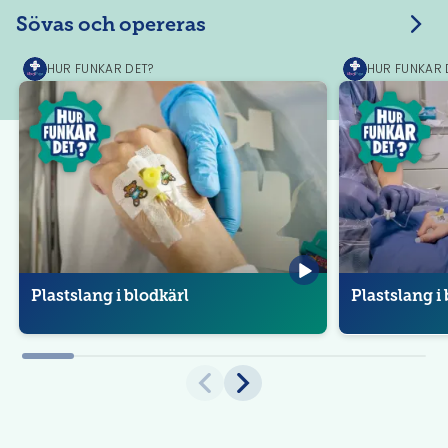
Sövas och opereras
HUR FUNKAR DET?
HUR FUNKAR 
MediPrep
MediPrep
Plastslang i blodkärl
Plastslang i