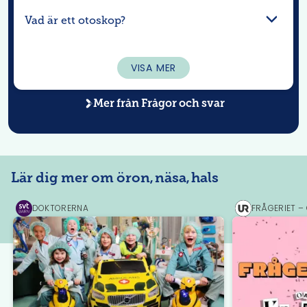
Vad är ett otoskop?
VISA MER
Mer från
Frågor och svar
Lär dig mer om öron, näsa, hals
DOKTORERNA
FRÅGERIET –
SVT
UR
Play
Play