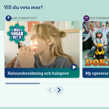
Vill du veta mer?
HUR FUNKAR DET?
DOKTORERN
MediPrep
SVT
Play
Halsundersökning och halsprov
My opererar