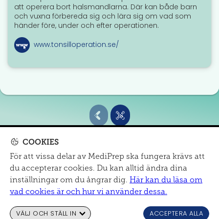
att operera bort halsmandlarna. Där kan både barn
och vuxna förbereda sig och lära sig om vad som
händer före, under och efter operationen.
www.tonsilloperation.se/
COOKIES
För att vissa delar av MediPrep ska fungera krävs att
MITT SJUKHUS
du accepterar cookies. Du kan alltid ändra dina
Om oss
|
mail@mediprep.se
|
Informationsmaterial
inställningar om du ångrar dig.
Här kan du läsa om
Cookies och dataskydd
|
Tillgänglighet
vad cookies är och hur vi använder dessa.
VÄLJ OCH STÄLL IN
ACCEPTERA ALLA
© MediPrep
2026