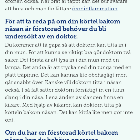
öronen också. När örat är täppt kan det blir svårare
att höra och man får lättare
öroninflammation
.
För att ta reda på om din körtel bakom
näsan är förstorad behöver du bli
undersökt av en doktor.
Du kommer att få gapa så att doktorn kan titta in i
din mun. För att kunna se riktigt bra gör doktorn två
saker. Det första är att lysa in i din mun med en
lampa. Det andra är att trycka ned din tunga med en
platt träpinne. Det kan kännas lite obehagligt men
går snabbt över. Kanske vill doktorn titta i näsan
också. I så fall sätter doktorn försiktigt in en tunn
slang i din näsa. I ena änden av slangen finns en
kikare. Med hjälp av kikaren kan doktorn titta på
körteln bakom näsan. Det kan kittla lite men gör inte
ont.
Om du har en förstorad körtel bakom
näsan kan du behöva opereras.