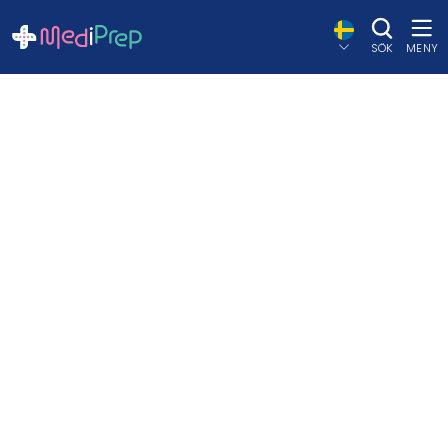
SÖK
MENY