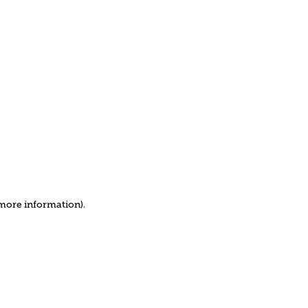
 more information)
.