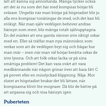
lätt att känna sig annorlunda. Många tycker också
att det är nu som det här med kompisar börjar bli
svårare. Ungefär när man börjar på högstadiet blir ju
alla ens kompisar tonåringar de med, och det kan bli
stökigt. När man själv verkligen behöver andras
hänsyn som mest, blir många totalt självupptagna.
En del märker att ens gamla vänner inte riktigt orkar
med en. Eller så träffar man nya människor, som
verkar som att de verkligen bryr sig och frågar hur
man mår – men när man väl börjar berätta orkar de
inte lyssna. Och att folk orkar lacka ur på sina
småttiga problem! Det kan vara svårt att vara
medkännande när någon grinar över att bara fått C
på provet eller en misslyckad klippning. Nåja. Mot
slutet av högstadiet brukar det bli lättare, när
kompisarna blivit lite mognare. Då blir de bättre på
att anpassa sig och visa hänsyn igen.
Puberteten