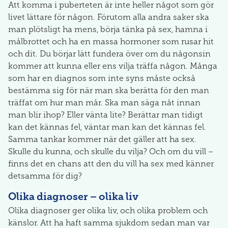
Att komma i puberteten är inte heller något som gör
livet lättare för någon. Förutom alla andra saker ska
man plötsligt ha mens, börja tänka på sex, hamna i
målbrottet och ha en massa hormoner som rusar hit
och dit. Du börjar lätt fundera över om du någonsin
kommer att kunna eller ens vilja träffa någon. Många
som har en diagnos som inte syns måste också
bestämma sig för när man ska berätta för den man
träffat om hur man mår. Ska man säga nåt innan
man blir ihop? Eller vänta lite? Berättar man tidigt
kan det kännas fel, väntar man kan det kännas fel.
Samma tankar kommer när det gäller att ha sex.
Skulle du kunna, och skulle du vilja? Och om du vill –
finns det en chans att den du vill ha sex med känner
detsamma för dig?
Olika diagnoser – olika liv
Olika diagnoser ger olika liv, och olika problem och
känslor. Att ha haft samma sjukdom sedan man var