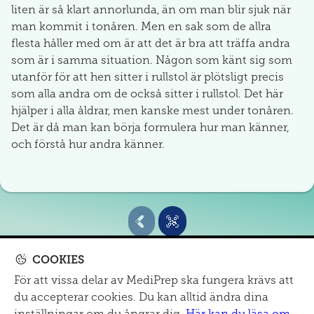
liten är så klart annorlunda, än om man blir sjuk när
man kommit i tonåren. Men en sak som de allra
flesta håller med om är att det är bra att träffa andra
som är i samma situation. Någon som känt sig som
utanför för att hen sitter i rullstol är plötsligt precis
som alla andra om de också sitter i rullstol. Det här
hjälper i alla åldrar, men kanske mest under tonåren.
Det är då man kan börja formulera hur man känner,
och förstå hur andra känner.
COOKIES
För att vissa delar av MediPrep ska fungera krävs att
MITT SJUKHUS
du accepterar cookies. Du kan alltid ändra dina
Om oss
|
mail@mediprep.se
|
Informationsmaterial
inställningar om du ångrar dig.
Här kan du läsa om