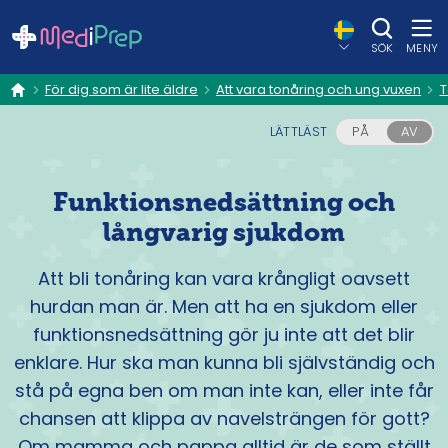
SÖK
MENY
För dig som är lite äldre
Att vara tonåring och ung vuxen
T
hem
LÄTTLÄST
PÅ
AV
Funktionsnedsättning och
långvarig sjukdom
Att bli tonåring kan vara krångligt oavsett
hurdan man är. Men att ha en sjukdom eller
funktionsnedsättning gör ju inte att det blir
enklare. Hur ska man kunna bli självständig och
stå på egna ben om man inte kan, eller inte får
chansen att klippa av navelsträngen för gott?
Om mamma och pappa alltid är de som ställt