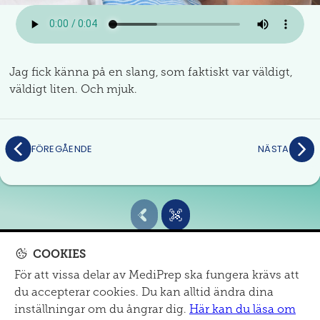
Jag fick känna på en slang, som faktiskt var väldigt,
väldigt liten. Och mjuk.
FÖREGÅENDE
NÄSTA
COOKIES
För att vissa delar av MediPrep ska fungera krävs att
MITT SJUKHUS
du accepterar cookies. Du kan alltid ändra dina
Om oss
|
mail@mediprep.se
|
Informationsmaterial
inställningar om du ångrar dig.
Här kan du läsa om
Cookies och dataskydd
|
Tillgänglighet