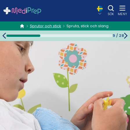
SÖK
MENY
Sprutor och stick
Spruta, stick och slang
hem
9
/
28