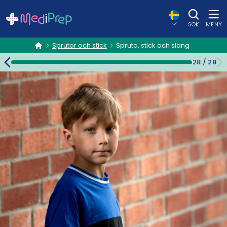
SÖK
MENY
Sprutor och stick
Spruta, stick och slang
hem
28
/
28