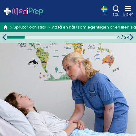
SÖK
MENY
Sprutor och stick
Att få en nål (som egentligen är en liten sl
hem
4
/
24