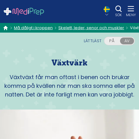
SÖK
MENY
Må dåligt i kroppen
Skelett, leder, senor och muskler
Växt
hem
LÄTTLÄST
PÅ
AV
Växtvärk
Växtväxt får man oftast i benen och brukar
komma på kvällen när man ska somna eller på
natten. Det är inte farligt men kan vara jobbigt.