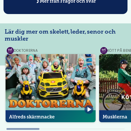
Mer från
Frågor och svar
Lär dig mer om skelett, leder, senor och
muskler
DOKTORERNA
KÖTT PÅ BEN
SVT
SVT
Play
Play
Alfreds skärmnacke
Musklerna