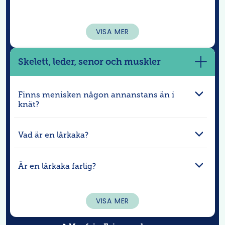
VISA MER
Skelett, leder, senor och muskler
Visa
mer
Finns menisken någon annanstans än i
knät?
Vad är en lårkaka?
Är en lårkaka farlig?
VISA MER