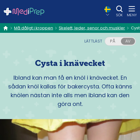
SÖK
MENY
Må dåligt i kroppen
Skelett, leder, senor och muskler
Cyst
hem
LÄTTLÄST
PÅ
AV
Cysta i knävecket
Ibland kan man få en knöl i knävecket. En
sådan knöl kallas för bakercysta. Ofta känns
knölen nästan inte alls men ibland kan den
göra ont.