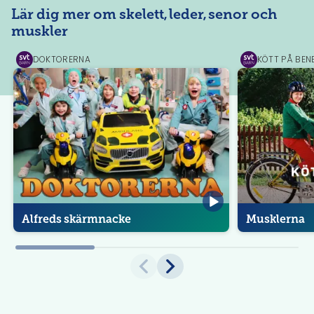
Lär dig mer om skelett, leder, senor och
muskler
DOKTORERNA
KÖTT PÅ BEN
SVT
SVT
Play
Play
Alfreds skärmnacke
Musklerna