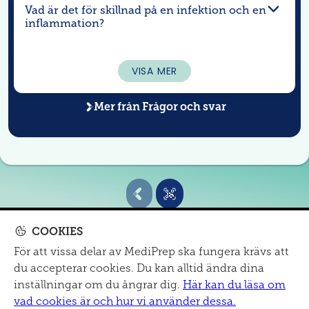
Vad är det för skillnad på en infektion och en
inflammation?
VISA MER
Mer från
Frågor och svar
COOKIES
För att vissa delar av MediPrep ska fungera krävs att
MITT SJUKHUS
du accepterar cookies. Du kan alltid ändra dina
Om oss
|
mail@mediprep.se
|
Informationsmaterial
inställningar om du ångrar dig.
Här kan du läsa om
Cookies och dataskydd
|
Tillgänglighet
vad cookies är och hur vi använder dessa.