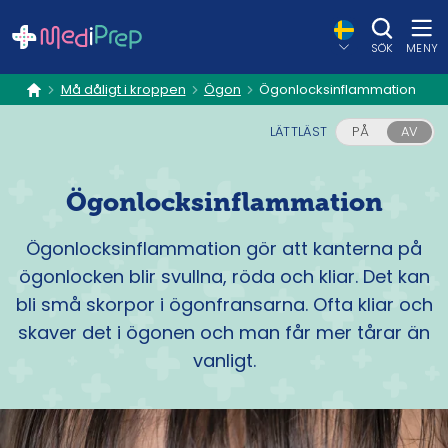
SÖK
MENY
Må dåligt i kroppen
Ögon
Ögonlocksinflammation
hem
LÄTTLÄST
PÅ
AV
Ögonlocksinflammation
Ögonlocksinflammation gör att kanterna på
ögonlocken blir svullna, röda och kliar. Det kan
bli små skorpor i ögonfransarna. Ofta kliar och
skaver det i ögonen och man får mer tårar än
vanligt.