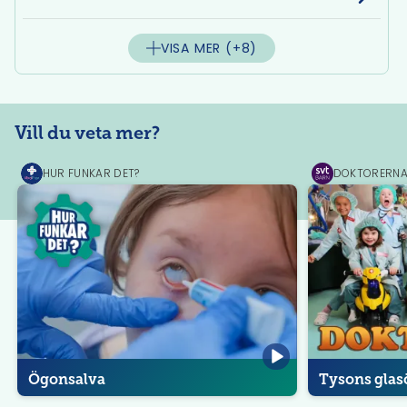
VISA MER
(+8)
Vill du veta mer?
HUR FUNKAR DET?
DOKTORERN
MediPrep
SVT
Play
Ögonsalva
Tysons gla