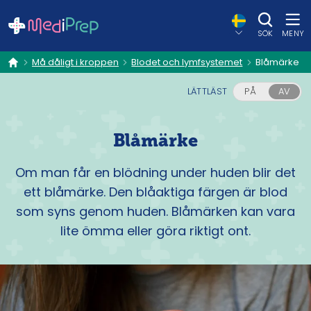
SÖK
MENY
Må dåligt i kroppen
Blodet och lymfsystemet
Blåmärke
hem
LÄTTLÄST
PÅ
AV
Blåmärke
Om man får en blödning under huden blir det
ett blåmärke. Den blåaktiga färgen är blod
som syns genom huden. Blåmärken kan vara
lite ömma eller göra riktigt ont.