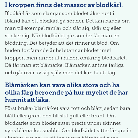
I kroppen finns det massor av blodkärl.
Blodkärl är som slangar som blodet åker runt i.
Ibland kan ett blodkärl gå sönder. Det kan hända om
man till exempel ramlar och slår sig, skär sig eller
sticker sig. När blodkärlet går sönder får man en
blödning. Det betyder att det rinner ut blod. Om
huden fortfarande är hel stannar blodet inuti
kroppen men rinner ut i huden omkring blodkärlet.
Då får man ett blåmärke. Blåmärken är inte farliga
och går över av sig själv men det kan ta ett tag.
Blåmärken kan vara olika stora och ha
olika färg beroende på hur mycket de har
hunnit att läka.
Först brukar blåmärket vara rött och blått, sedan bara
blått eller grönt och till slut gult eller brunt. Om
blodkärlet som blöder sitter precis under skinnet
syns blåmärket snabbt. Om blodkärlet sitter längre in
i huden kan det ta ett tag innan blåmärket syns.