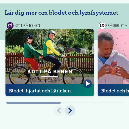
Lär dig mer om blodet och lymfsystemet
KÖTT PÅ BENEN
FRÅGERIET –
SVT
UR
Play
Play
Blodet, hjärtat och kärleken
Blodet och h