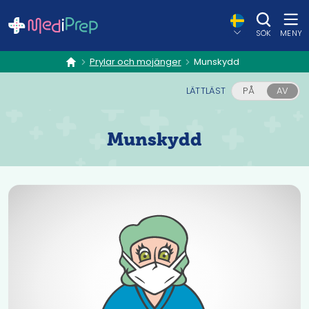
SÖK
MENY
Prylar och mojänger
Munskydd
hem
LÄTTLÄST
PÅ
AV
Munskydd