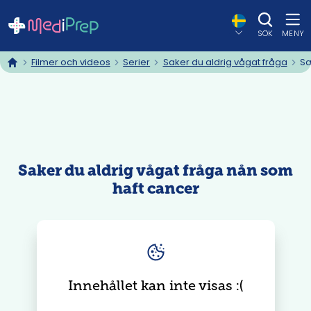
SÖK
MENY
Filmer och videos
Serier
Saker du aldrig vågat fråga
Sa
hem
Saker du aldrig vågat fråga nån som
haft cancer
Innehållet kan inte visas
: (