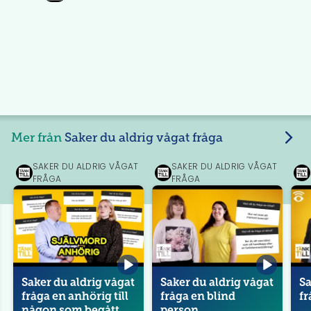
Mer från
Saker du aldrig vågat fråga
SAKER DU ALDRIG VÅGAT
SAKER DU ALDRIG VÅGAT
Tänk
Tänk
Tän
FRÅGA
FRÅGA
till
till
till
Saker du aldrig vågat
Saker du aldrig vågat
Sa
fråga en anhörig till
fråga en blind
fr
någon som begått
person