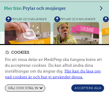
Mer från
Prylar och mojänger
PRYLAR OCH MOJÄNGER
PRYLAR OCH MOJÄNGER
MediPrep
MediPrep
Med
COOKIES
Bedövningssalva
Stasband
Pl
För att vissa delar av MediPrep ska fungera krävs att
du accepterar cookies. Du kan alltid ändra dina
inställningar om du ångrar dig.
Här kan du läsa om
vad cookies är och hur vi använder dessa.
VÄLJ OCH STÄLL IN
ACCEPTERA ALLA