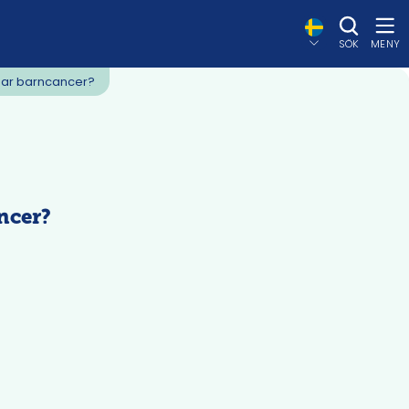
SÖK
MENY
har barncancer?
ncer?