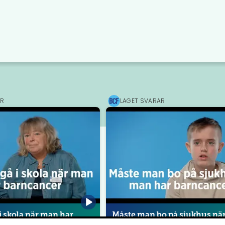
AR
LAGET SVARAR
den
Barncancerfonden
 skola när man har
Måste man bo på sjukhus nä
?
har barncancer?