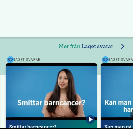
Mer från
Laget svarar
LAGET SVARAR
LAGET SVAR
Barncancerfonden
Barncancerfon
Smittar barncancer?
Kan man gå i
barncancer