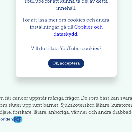
YouTube för att kunna ta del av detta
innehåll.
För att läsa mer om cookies och ändra
inställningar, gå till
Cookies och
dataskydd
.
Vill du tillåta YouTube-cookies?
Ok, acceptera
rn får cancer uppstår många frågor. De som bäst kan svar
 som sluter upp runt barnet. Sjuksköterskor, läkare, kuratorer
jare, forskare, lärare, anhöriga, vänner och andra drabbad
fonden