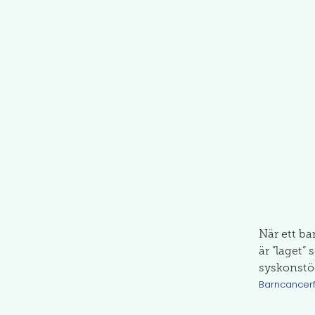
När ett ba
är ”laget”
syskonstöd
Barncancer