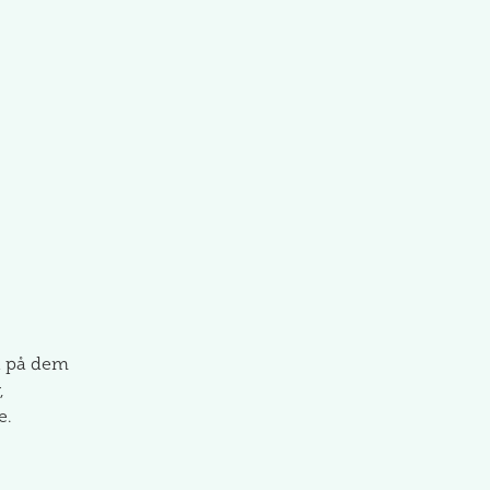
a på dem
,
e.