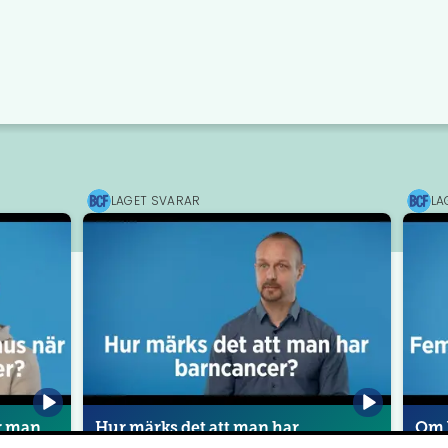
LAGET SVARAR
LA
Barncancerfonden
Barnc
r man
Hur märks det att man har
Om 
barncancer?