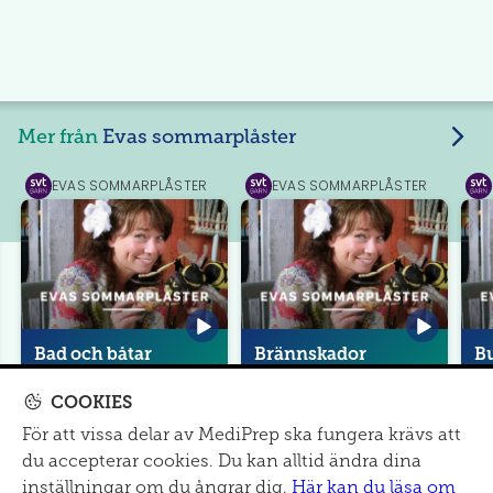
Mer från
Evas sommarplåster
EVAS SOMMARPLÅSTER
EVAS SOMMARPLÅSTER
SVT
SVT
SVT
Play
Play
Pla
Bad och båtar
Brännskador
Bu
b
COOKIES
För att vissa delar av MediPrep ska fungera krävs att
du accepterar cookies. Du kan alltid ändra dina
inställningar om du ångrar dig.
Här kan du läsa om