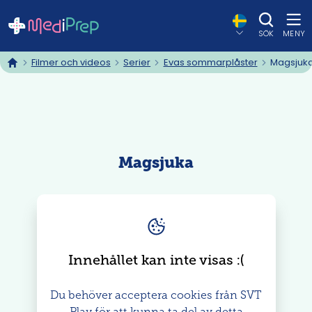
SÖK
MENY
Filmer och videos
Serier
Evas sommarplåster
Magsjuk
hem
Magsjuka
Innehållet kan inte visas
: (
Du behöver acceptera cookies från SVT
Play för att kunna ta del av detta