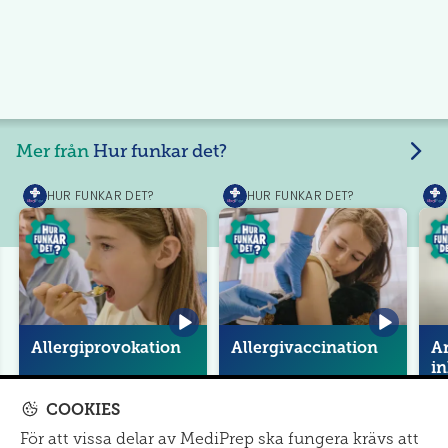
Mer från
Hur funkar det?
HUR FUNKAR DET?
HUR FUNKAR DET?
MediPrep
MediPrep
Med
Allergiprovokation
Allergivaccination
An
in
COOKIES
För att vissa delar av MediPrep ska fungera krävs att