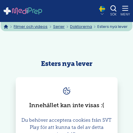
SÖK
MENY
Filmer och videos
Serier
Doktorerna
Esters nya lever
hem
Esters nya lever
Innehållet kan inte visas
: (
Du behöver acceptera cookies från SVT
Play för att kunna ta del av detta