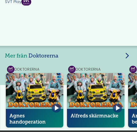
SVT Play
Mer från
Doktorerna
DOKTORERNA
DOKTORERNA
SVT
SVT
SVT
Play
Play
Pla
Agnes
Alfreds skärmnacke
Am
handoperation
b