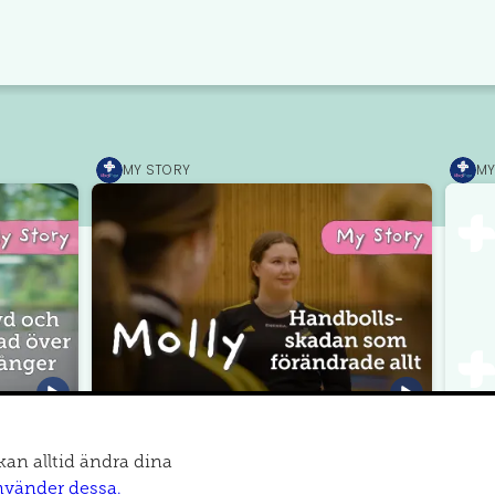
MY STORY
MY
MediPrep
MediP
 över
Handbollsskadan som förändrade
Kim
allt
alle
kan alltid ändra dina
nvänder dessa.