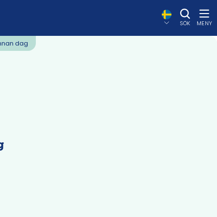
SÖK
MENY
annan dag
g