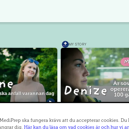
MY STORY
MediPrep
ileptiska anfall
Denize är sövd och opererad
ag
100 gånger
v MediPrep ska fungera krävs att du accepterar cookies. Du 
ångrar dig.
Här kan du läsa om vad cookies är och hur vi a