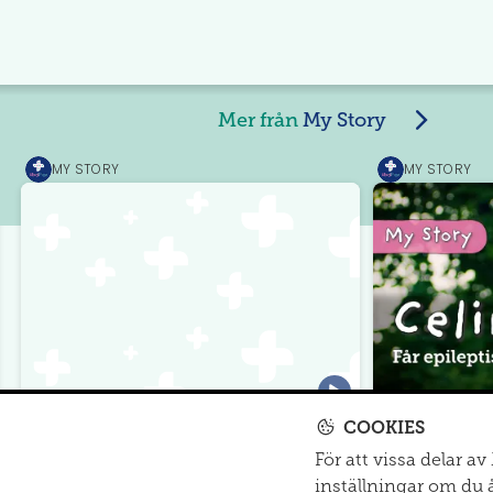
Mer från
My Story
MY STORY
MY STORY
MediPrep
MediPrep
Amanda lever med muskeldystrofi
Celine får ep
COOKIES
varannan d
För att vissa delar a
inställningar om du 