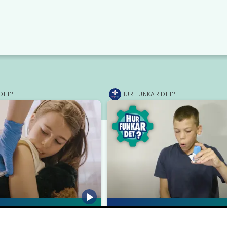
DET?
HUR FUNKAR DET?
MediPrep
ination
Andas medicin i en inhalator