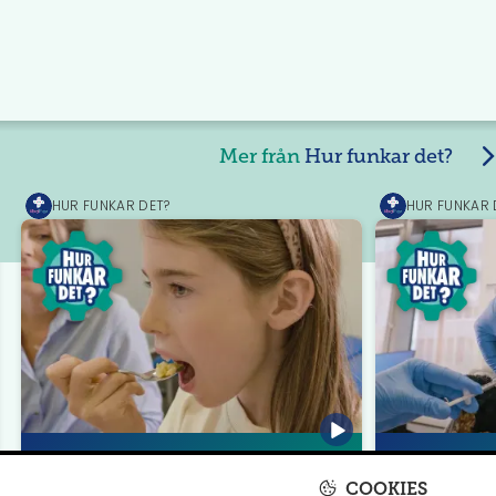
Mer från
Hur funkar det?
HUR FUNKAR DET?
HUR FUNKAR 
MediPrep
MediPrep
Allergiprovokation
Allergivacc
COOKIES