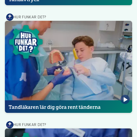
HUR FUNKAR DET?
MediPrep
Tandläkaren lär dig göra rent tänderna
HUR FUNKAR DET?
MediPrep