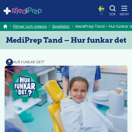
SÖK
MENY
Filmer och videos
Spellistor
MediPrep Tand – Hur funkar d
hem
MediPrep Tand – Hur funkar det
HUR FUNKAR DET?
MediPrep