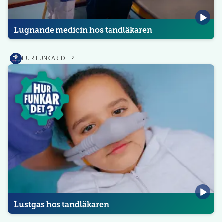
Lugnande medicin hos tandläkaren
HUR FUNKAR DET?
MediPrep
Lustgas hos tandläkaren