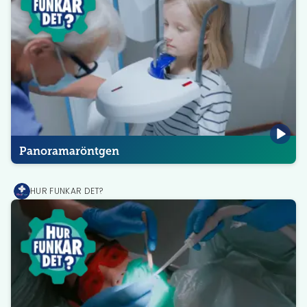
Panoramaröntgen
HUR FUNKAR DET?
MediPrep