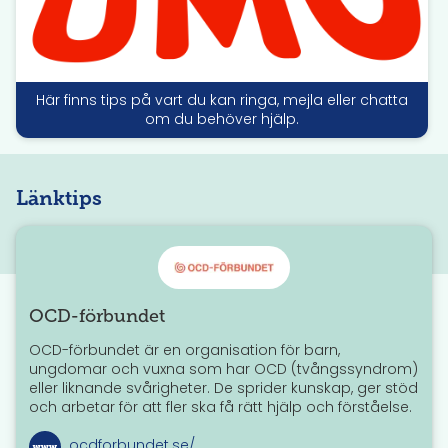
Här finns tips på vart du kan ringa, mejla eller chatta
om du behöver hjälp.
D
e
t
f
Länktips
i
n
n
s
h
OCD-förbundet
j
OCD-förbundet är en organisation för barn,
ä
ungdomar och vuxna som har OCD (tvångssyndrom)
l
eller liknande svårigheter. De sprider kunskap, ger stöd
och arbetar för att fler ska få rätt hjälp och förståelse.
p
a
ocdforbundet.se/