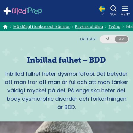
SÖK
MENY
Må dåligt i tankar och känslor
Psykisk ohälsa
Tvång
Inb
hem
LÄTTLÄST
PÅ
AV
Inbillad fulhet – BDD
Inbillad fulhet heter dysmorfofobi. Det betyder
att man tror att man är ful och att man tänker
väldigt mycket på det. På engelska heter det
body dysmorphic disorder och förkortningen
är BDD.